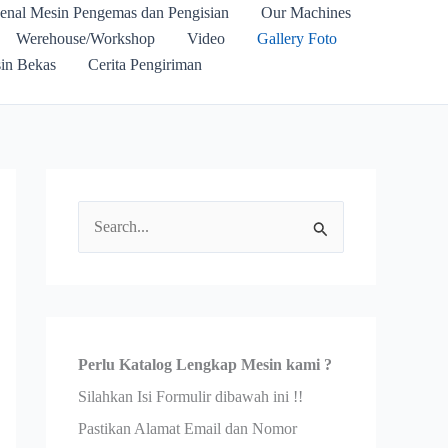
enal Mesin Pengemas dan Pengisian
Our Machines
Werehouse/Workshop
Video
Gallery Foto
in Bekas
Cerita Pengiriman
C
a
r
i
u
Perlu Katalog Lengkap Mesin kami ?
n
Silahkan Isi Formulir dibawah ini !!
t
Pastikan Alamat Email dan Nomor
u