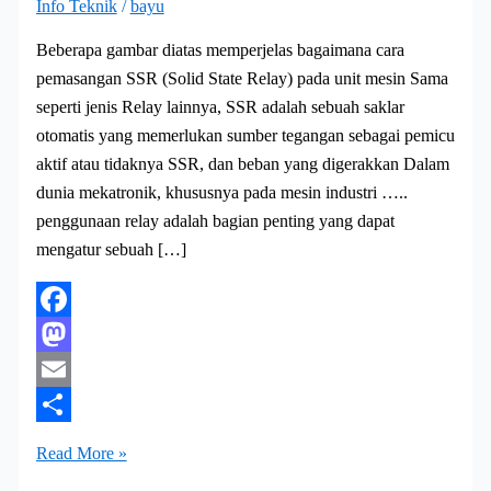
Info Teknik
/
bayu
Beberapa gambar diatas memperjelas bagaimana cara
pemasangan SSR (Solid State Relay) pada unit mesin Sama
seperti jenis Relay lainnya, SSR adalah sebuah saklar
otomatis yang memerlukan sumber tegangan sebagai pemicu
aktif atau tidaknya SSR, dan beban yang digerakkan Dalam
dunia mekatronik, khususnya pada mesin industri …..
penggunaan relay adalah bagian penting yang dapat
mengatur sebuah […]
Facebook
Mastodon
Email
Share
Penggunaan
Read More »
SSR