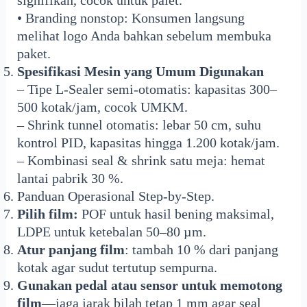
signifikan, cocok untuk palet.
• Branding nonstop: Konsumen langsung
melihat logo Anda bahkan sebelum membuka
paket.
Spesifikasi Mesin yang Umum Digunakan
– Tipe L-Sealer semi-otomatis: kapasitas 300–
500 kotak/jam, cocok UMKM.
– Shrink tunnel otomatis: lebar 50 cm, suhu
kontrol PID, kapasitas hingga 1.200 kotak/jam.
– Kombinasi seal & shrink satu meja: hemat
lantai pabrik 30 %.
Panduan Operasional Step-by-Step.
Pilih film:
POF untuk hasil bening maksimal,
LDPE untuk ketebalan 50–80 µm.
Atur panjang film
: tambah 10 % dari panjang
kotak agar sudut tertutup sempurna.
Gunakan pedal atau sensor untuk memotong
film
—jaga jarak bilah tetap 1 mm agar seal