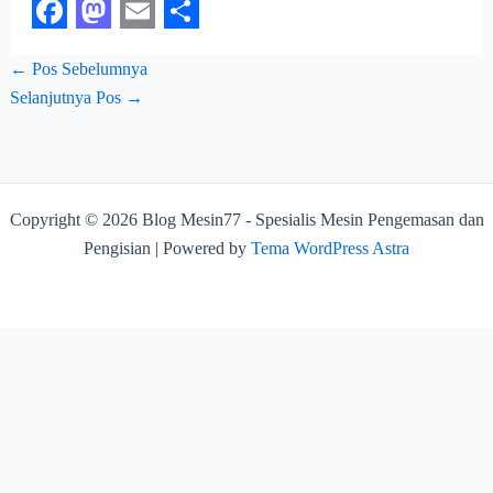
F
M
E
S
←
Pos Sebelumnya
a
a
m
h
Selanjutnya Pos
→
c
s
a
a
e
t
i
r
b
o
l
e
o
d
Copyright © 2026 Blog Mesin77 - Spesialis Mesin Pengemasan dan
o
o
Pengisian | Powered by
Tema WordPress Astra
k
n