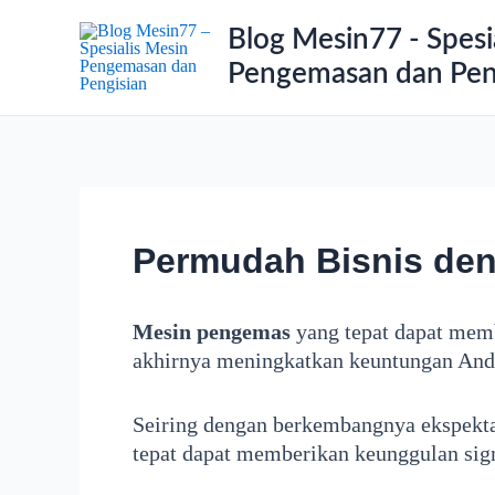
Lewati
Blog Mesin77 - Spesi
ke
Pengemasan dan Pen
konten
Permudah Bisnis de
Mesin pengemas
yang tepat dapat memb
akhirnya meningkatkan keuntungan And
Seiring dengan berkembangnya ekspekta
tepat dapat memberikan keunggulan sign